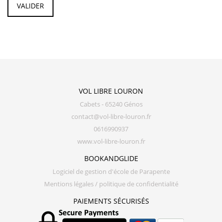
VOL LIBRE LOURON
Cabets - 65240 Génos
contact@vol-libre-louron.fr
0616990937
www.vol-libre-louron.fr
BOOKANDGLIDE
Logiciel de gestion d'école de Parapente
Mentions légales / politique de confidentialité
PAIEMENTS SÉCURISÉS